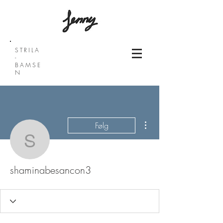
STRILA
-
BAMSE
N
Flere handlinger
Følg
shaminabesancon3
shaminabesancon3